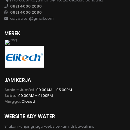
FIND US: Jl. Raya mande No. 26, Cikadut-Bandung
0821 4000 2080
0821 4000 2080
adywater@gmail.com
MEREK
JAM KERJA
Senin – Jum'at:
09:00AM – 05:00PM
Sabtu:
09:00AM – 01:00PM
Minggu:
Closed
WEBSITE ADY WATER
Silakan kunjungi juga website kami di bawah ini: