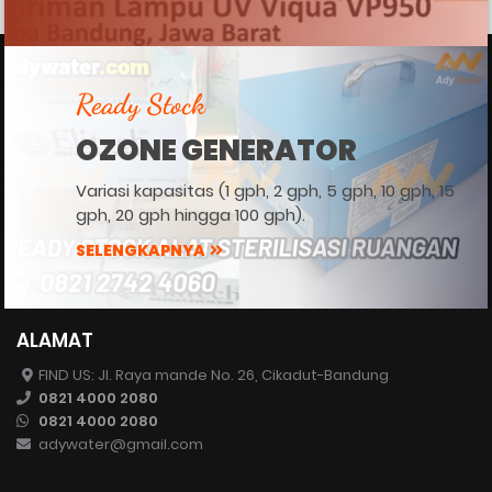
Ready Stock
OZONE GENERATOR
Variasi kapasitas (1 gph, 2 gph, 5 gph, 10 gph, 15
gph, 20 gph hingga 100 gph).
SELENGKAPNYA
ALAMAT
FIND US: Jl. Raya mande No. 26, Cikadut-Bandung
0821 4000 2080
0821 4000 2080
adywater@gmail.com