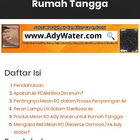
Rumah Tangga
Daftar Isi
Pendahuluan
Apakah Air PDAM Bisa Diminum?
Pentingnya Mesin RO dalam Proses Penyaringan Air
Peran Lampu UV dalam Sterilisasi Air
Produk Mesin RO Ady Water untuk Rumah Tangga
Mengapa Beli Mesin RO (Reverse Osmosis) ke Ady
Water?