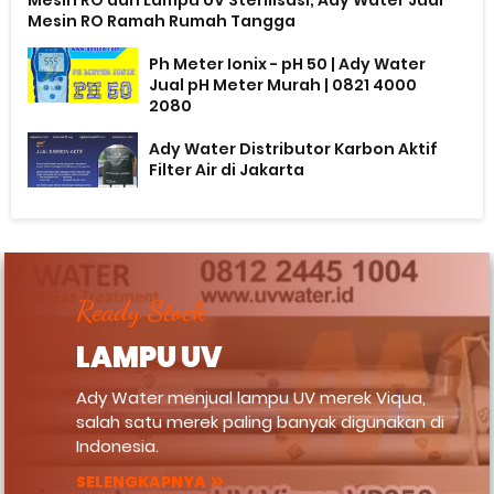
Mesin RO Ramah Rumah Tangga
Ph Meter Ionix - pH 50 | Ady Water
Jual pH Meter Murah | 0821 4000
2080
Ady Water Distributor Karbon Aktif
Filter Air di Jakarta
Ready Stock
LAMPU UV
Ady Water menjual lampu UV merek Viqua,
salah satu merek paling banyak digunakan di
Indonesia.
SELENGKAPNYA