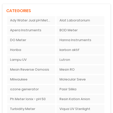
CATEGORIES
Ady Water Jual pH Meter Murah
Alat Laboratorium
Apera Instruments
BOD Meter
DO Meter
Hanna Instruments
Horiba
karbon aktif
Lampu UV
Lutron
Mesin Reverse Osmosis
Mesin RO
Milwaukee
Molecular Sieve
ozone generator
Pasir Silika
Ph Meter Ionix - pH 50
Resin Kation Anion
Turbidity Meter
Viqua UV Sterilight