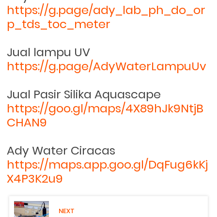
https://g.page/ady_lab_ph_do_or
p_tds_toc_meter
Jual lampu UV
https://g.page/AdyWaterLampuUv
Jual Pasir Silika Aquascape
https://goo.gl/maps/4X89hJk9NtjB
CHAN9
Ady Water Ciracas
https://maps.app.goo.gl/DqFug6kKj
X4P3K2u9
NEXT