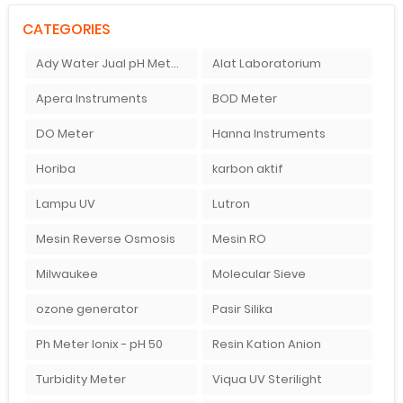
CATEGORIES
Ady Water Jual pH Meter Murah
Alat Laboratorium
Apera Instruments
BOD Meter
DO Meter
Hanna Instruments
Horiba
karbon aktif
Lampu UV
Lutron
Mesin Reverse Osmosis
Mesin RO
Milwaukee
Molecular Sieve
ozone generator
Pasir Silika
Ph Meter Ionix - pH 50
Resin Kation Anion
Turbidity Meter
Viqua UV Sterilight