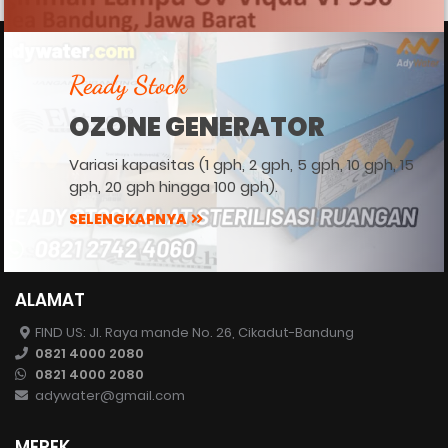
Ready Stock
OZONE GENERATOR
Variasi kapasitas (1 gph, 2 gph, 5 gph, 10 gph, 15
gph, 20 gph hingga 100 gph).
SELENGKAPNYA
ALAMAT
FIND US: Jl. Raya mande No. 26, Cikadut-Bandung
0821 4000 2080
0821 4000 2080
adywater@gmail.com
MEREK