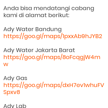
Anda bisa mendatangi cabang
kami di alamat berikut:
Ady Water Bandung
https://goo.gl/maps/1pxxAb9hJYB2
Ady Water Jakarta Barat
https://goo.gl/maps/8oFcqgjW4m
w
Ady Gas
https://goo.gl/maps/dxH7ev1whuFV
Spxv8
Ady Lab